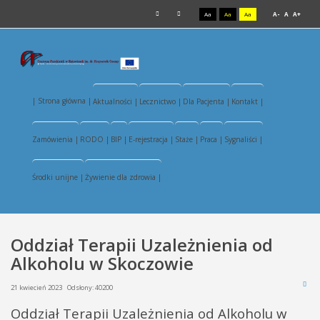
Aa
Aa
Aa
A-
A
A+
| Strona główna |
Aktualności |
Lecznictwo |
Dla Pacjenta |
Kontakt |
Zamówienia |
RODO |
BIP |
E-rejestracja |
Staże |
Praca |
Sygnaliści |
Środki unijne |
Żywienie dla zdrowia |
Oddział Terapii Uzależnienia od
Alkoholu w Skoczowie
21 kwiecień 2023
Odsłony: 40200
Oddział Terapii Uzależnienia od Alkoholu w