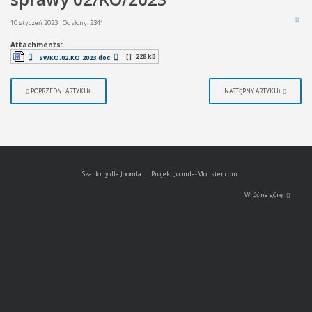
10 styczeń 2023
Odsłony: 2341
Attachments:
[ ]
228 kB
SWKO.02.KO.2023.doc
POPRZEDNI ARTYKUŁ
NASTĘPNY ARTYKUŁ
Szablony dla Joomla.
Projekt Joomla-Monster.com
Wróć na górę