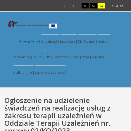
Aa
Aa
Aa
A-
A
A+
| Strona główna |
Aktualności |
Lecznictwo |
Dla Pacjenta |
Kontakt |
Zamówienia |
RODO |
BIP |
E-rejestracja |
Staże |
Praca |
Sygnaliści |
Środki unijne |
Żywienie dla zdrowia |
Ogłoszenie na udzielenie
świadczeń na realizację usług z
zakresu terapii uzależnień w
Oddziale Terapii Uzależnień nr.
sprawy 02/KO/2023