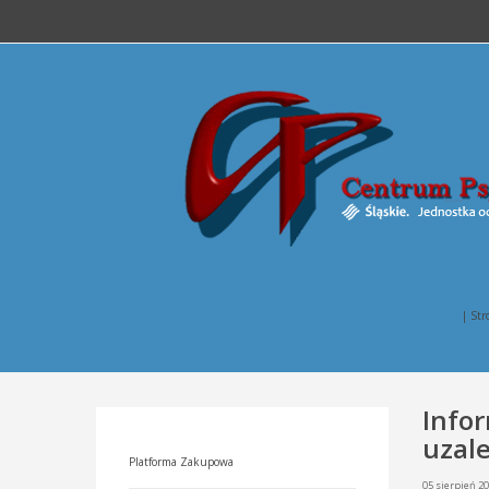
| Str
Infor
uzal
Platforma Zakupowa
05 sierpień 2