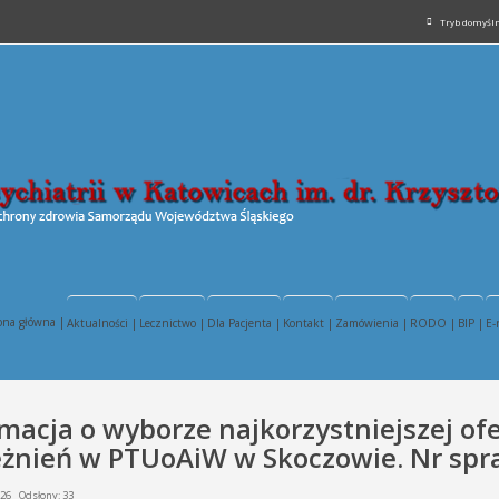
Tryb domyśl
ona główna |
Aktualności |
Lecznictwo |
Dla Pacjenta |
Kontakt |
Zamówienia |
RODO |
BIP |
E-
macja o wyborze najkorzystniejszej ofe
eżnień w PTUoAiW w Skoczowie. Nr spr
026
Odsłony: 33