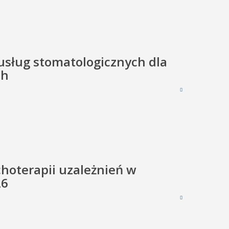
 usług stomatologicznych dla
ch
ychoterapii uzależnień w
26