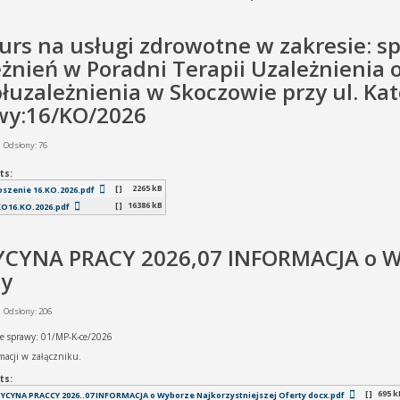
rs na usługi zdrowotne w zakresie: sp
żnień w Poradni Terapii Uzależnienia o
uzależnienia w Skoczowie przy ul. Kat
wy:16/KO/2026
Odsłony: 76
ts:
[ ]
2265 kB
oszenie 16.KO.2026.pdf
[ ]
16386 kB
O16.KO.2026.pdf
CYNA PRACY 2026,07 INFORMACJA o Wy
ty
Odsłony: 206
e sprawy: 01/MP-K-ce/2026
rmacji w załączniku.
ts:
[ ]
695 k
YCYNA PRACCY 2026..07 INFORMACJA o Wyborze Najkorzystniejszej Oferty docx.pdf