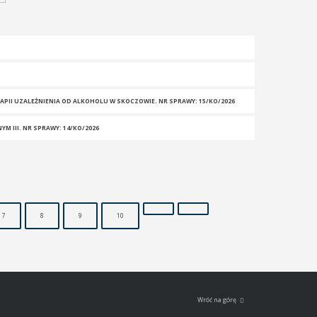
PII UZALEŻNIENIA OD ALKOHOLU W SKOCZOWIE. NR SPRAWY: 15/KO/2026
 III. NR SPRAWY: 14/KO/2026
7
8
9
10
Wróć na górę