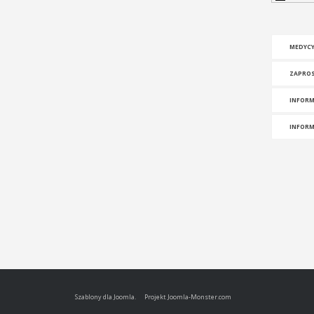
MEDYCY
ZAPROS
INFORM
INFORM
Szablony dla Joomla.
Projekt Joomla-Monster.com