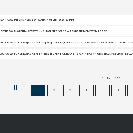
NA PRACY INFORMACJA Z OTWARCIA OFERT 2026.07.PDF
ZENIE DO ZŁOŻENIA OFERTY – USŁUGI MEDYCZNE W ZAKRESIE MEDYCYNY PRACY.
ACJA O WYBORZE NAJKORZYSTNIEJSZEJ OFERTY, LEKARZ CHORÓB WEWNĘTRZNYCH W ODDZIALE TERA
ACJA O WYBORZE NAJKORZYSTNIEJSZEJ OFERTY, LEKARZ PSYCHIATRA NA ODDZIALE PSYCHIATRYCZNYM
Strona 1 z 88
1
2
3
4
...
6