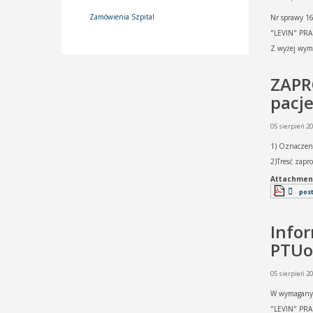
Zamówienia Szpital
Nr sprawy 1
"LEVIN" PRA
Z wyżej wym
ZAPRO
pacj
05 sierpień 2
1) Oznaczen
2)Tresć zapr
Attachmen
pos
Infor
PTUo
05 sierpień 2
W wymaganym
"LEVIN" PRA