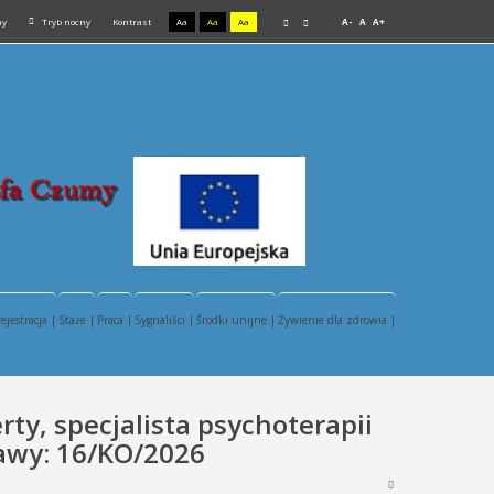
ny
Tryb nocny
Kontrast
Aa
Aa
Aa
A-
A
A+
rejestracja |
Staże |
Praca |
Sygnaliści |
Środki unijne |
Żywienie dla zdrowia |
rty, specjalista psychoterapii
awy: 16/KO/2026