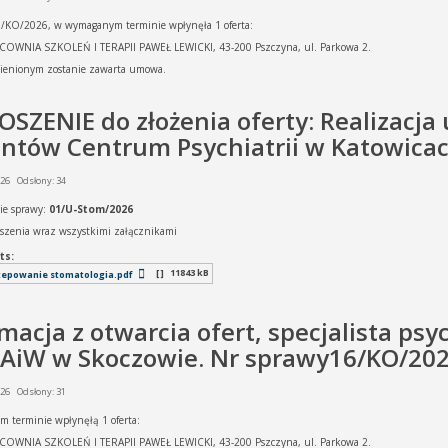
6/KO/2026, w wymaganym terminie wpłynęła 1 oferta:
COWNIA SZKOLEŃ I TERAPII PAWEŁ LEWICKI, 43-200 Pszczyna, ul. Parkowa 2.
ienionym zostanie zawarta umowa.
SZENIE do złożenia oferty: Realizacja
entów Centrum Psychiatrii w Katowica
026
Odsłony: 34
ie sprawy:
01/U-Stom/2026
oszenia wraz wszystkimi załącznikami
ts:
[ ]
11843 kB
tepowanie stomatologia.pdf
macja z otwarcia ofert, specjalista ps
AiW w Skoczowie. Nr sprawy16/KO/20
026
Odsłony: 31
 terminie wpłynęłą 1 oferta:
COWNIA SZKOLEŃ I TERAPII PAWEŁ LEWICKI, 43-200 Pszczyna, ul. Parkowa 2.