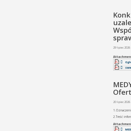
Konku
uzale
Współ
spra
29 lipiec 2026
Attachmen
Ogł
SWK
MEDY
Ofer
20 lipiec 2026
1.Oznaczeni
2.Treść info
Attachmen
MED