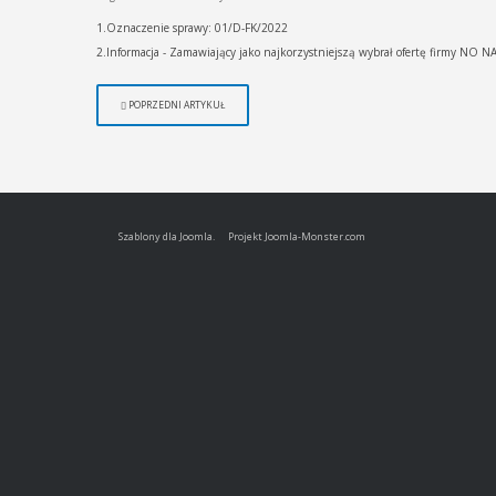
1.Oznaczenie sprawy: 01/D-FK/2022
2.Informacja - Zamawiający jako najkorzystniejszą wybrał ofertę firmy NO NA
POPRZEDNI ARTYKUŁ
Szablony dla Joomla.
Projekt Joomla-Monster.com