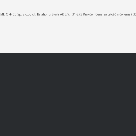
ME OFFICE Sp. z o.o., ul. Batalionu Skała AK 6/7, 31-273 Kraków. Cena za całość mówienia ( 32