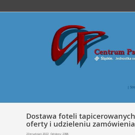
| Str
Dostawa foteli tapicerowanych 
oferty i udzieleniu zamówienia
23 grudzień 2022
Odsłony: 2398