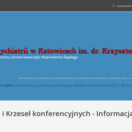
Tryb domyśl
ona główna |
Aktualności |
Lecznictwo |
Dla Pacjenta |
Kontakt |
Zamówienia |
RODO |
BIP |
E-
i Krzeseł konferencyjnych - Informacj