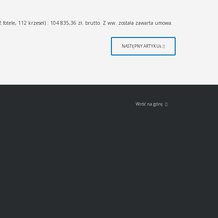
 fotele, 112 krzeseł) : 104 835,36 zł. brutto. Z ww. została zawarta umowa.
NASTĘPNY ARTYKUŁ
Wróć na górę