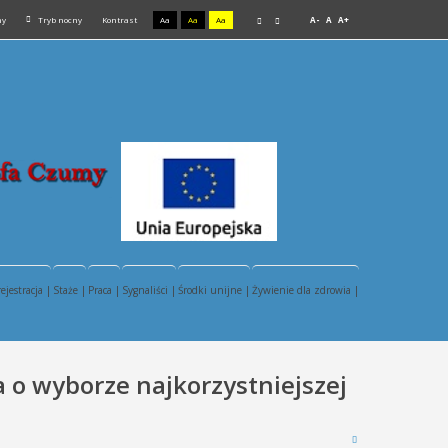
ny
Tryb nocny
Kontrast
Aa
Aa
Aa
A-
A
A+
rejestracja |
Staże |
Praca |
Sygnaliści |
Środki unijne |
Żywienie dla zdrowia |
a o wyborze najkorzystniejszej