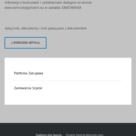
informacje o konkursach i zamówieniach dostępne na stronie:
www.centrumpsychiatrii.eu w zakładce ZAMÓWIENIA
Załączniki, dokumenty i linki powiązane z dokumentem:
POPRZEDNI ARTYKUŁ
Platforma Zakupowa
Zamówienia Szpital
Szablony dla Joomla.
Projekt Joomla-Monster.com