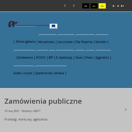
Aa
Aa
Aa
A-
A
A+
| Strona główna |
Aktualności |
Lecznictwo |
Dla Pacjenta |
Kontakt |
Zamówienia |
RODO |
BIP |
E-rejestracja |
Staże |
Praca |
Sygnaliści |
Środki unijne |
Żywienie dla zdrowia |
Zamówienia publiczne
10 maj 2021
Odsłony: 43017
Przetargi, konkursy, ogłoszenia