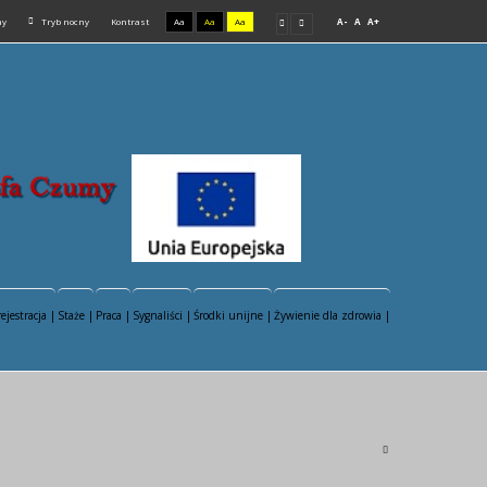
ny
Tryb nocny
Kontrast
Aa
Aa
Aa
A-
A
A+
rejestracja |
Staże |
Praca |
Sygnaliści |
Środki unijne |
Żywienie dla zdrowia |