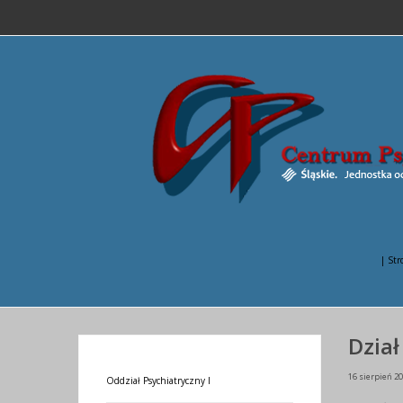
| Str
Dział
16 sierpień 2
Oddział Psychiatryczny I