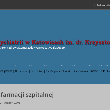
Tryb domyśl
ona główna |
Aktualności |
Lecznictwo |
Dla Pacjenta |
Kontakt |
Zamówienia |
RODO |
BIP |
E-
 farmacji szpitalnej
021
Odsłony: 20008